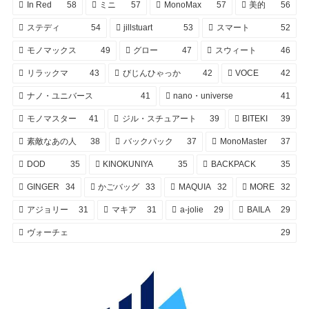
In Red
58
ミニ
57
MonoMax
57
美的
56
ステディ
54
jillstuart
53
スマート
52
モノマックス
49
グロー
47
スウィート
46
リラックマ
43
びじんひゃっか
42
VOCE
42
ナノ・ユニバース
41
nano・universe
41
モノマスター
41
ジル・スチュアート
39
BITEKI
39
素敵なあの人
38
バックパック
37
MonoMaster
37
DOD
35
KINOKUNIYA
35
BACKPACK
35
GINGER
34
かごバッグ
33
MAQUIA
32
MORE
32
アジョリー
31
マキア
31
a-jolie
29
BAILA
29
ヴォーチェ
29