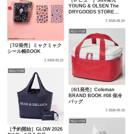
YOUNG & OLSEN The
DRYGOODS STORE
SHOULDER BAG BOOK
2026.05.24
with Disney MICKEY
MOU
雑誌の付録
［7/2発売］ミャクミャク
シール帳BOOK
2026.05.22
雑誌の付録
［6/1発売］Coleman
BRAND BOOK #08 保冷
バッグ
2026.05.19
雑誌の付録
［予約開始］GLOW 2026