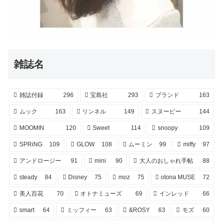
雑誌名
雑誌付録
296
宝島社
293
ブランド
163
ムック
163
リンネル
149
スヌーピー
144
MOOMIN
120
Sweet
114
snoopy
109
SPRiNG
109
GLOW
108
ムーミン
99
miffy
97
アンドロージー
91
mini
90
大人のおしゃれ手帖
88
steady
84
Disney
75
moz
75
otona MUSE
72
美人百花
70
オトナミューズ
69
インレッド
66
smart
64
ミッフィー
63
&ROSY
63
モズ
60