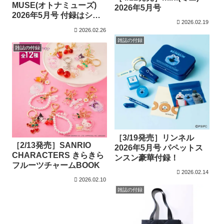
MUSE(オトナミューズ)
2026年5月号
2026年5月号 付録はシン
2026.02.19
ゾーンのミッキーマウス
2026.02.26
刺繍入りトートバッグ
雑誌の付録
雑誌の付録
［3/19発売］リンネル
［2/13発売］SANRIO
2026年5月号 パペットス
CHARACTERS きらきら
ンスン豪華付録！
フルーツチャームBOOK
2026.02.14
2026.02.10
雑誌の付録