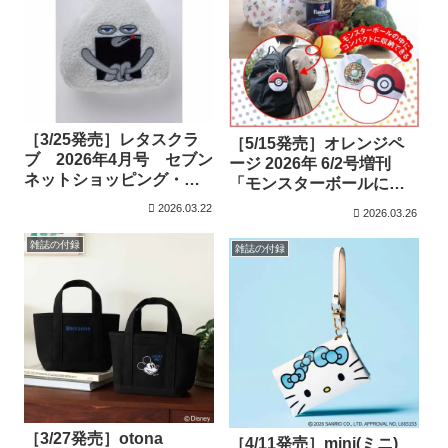
［3/25発売］レタスクラ
［5/15発売］オレンジペ
ブ 2026年4月号 セブン
ージ 2026年 6/2号増刊
ネットショッピング・セ
「モンスターボールに
ブン‐イレブン特別版
IN！ ポケモンローカル
2026.03.22
2026.03.26
Acts エコバッグ
雑誌の付録
雑誌の付録
［3/27発売］otona
［4/11発売］mini(ミニ)