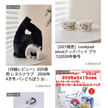
ーズ レッドのぬいぐるみ
エコバッグ」
雑誌の付録
［2/27発売］cookpad
plus(クックパッド プラ
ス)2026年春号
2026.03.29
［付録レビュー］3/25発
雑誌の付録
売 レタスクラブ 2026年
4月号 パンどろぼう おに
ぎりぼうやエコバッグ
2026.03.27
雑誌の付録