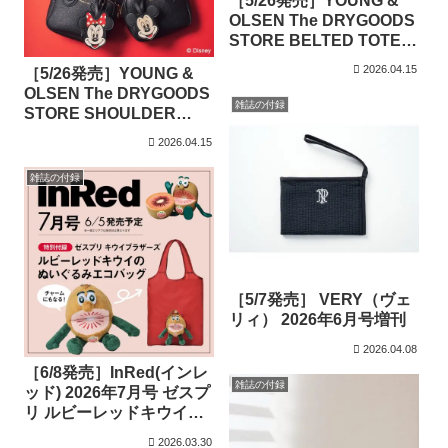
［5/26発売］YOUNG &
OLSEN The DRYGOODS
STORE BELTED TOTE
BAG BOOK
2026.04.15
［5/26発売］YOUNG &
OLSEN The DRYGOODS
雑誌の付録
STORE SHOULDER
BAG BOOK with Disney
2026.04.15
MICKEY MOU
雑誌の付録
［5/7発売］ VERY（ヴェ
リィ） 2026年6月号増刊
2026.04.08
［6/8発売］InRed(インレ
雑誌の付録
ッド) 2026年7月号 ゼスプ
リ ルビーレッドキウイモ
チーフの「キウイブラザ
2026.03.30