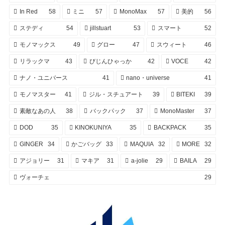
In Red
58
ミニ
57
MonoMax
57
美的
56
ステディ
54
jillstuart
53
スマート
52
モノマックス
49
グロー
47
スウィート
46
リラックマ
43
びじんひゃっか
42
VOCE
42
ナノ・ユニバース
41
nano・universe
41
モノマスター
41
ジル・スチュアート
39
BITEKI
39
素敵なあの人
38
バックパック
37
MonoMaster
37
DOD
35
KINOKUNIYA
35
BACKPACK
35
GINGER
34
かごバッグ
33
MAQUIA
32
MORE
32
アジョリー
31
マキア
31
a-jolie
29
BAILA
29
ヴォーチェ
29