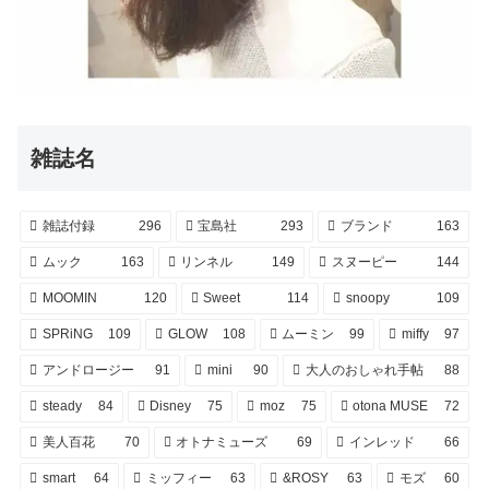
雑誌名
雑誌付録
296
宝島社
293
ブランド
163
ムック
163
リンネル
149
スヌーピー
144
MOOMIN
120
Sweet
114
snoopy
109
SPRiNG
109
GLOW
108
ムーミン
99
miffy
97
アンドロージー
91
mini
90
大人のおしゃれ手帖
88
steady
84
Disney
75
moz
75
otona MUSE
72
美人百花
70
オトナミューズ
69
インレッド
66
smart
64
ミッフィー
63
&ROSY
63
モズ
60