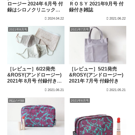
ロージー 2024年 6月号 付
ＲＯＳＹ 2021年9月号 付
録はシロノクリニックと
録付き雑誌
コラボ！のるだけ簡単に
2024.04.22
2021.06.22
エクササイズが叶う
EMS「ヒップ＆レッグ」
2021年8月号
2021年7月号
トレーナー
［レビュー］6/22発売
［レビュー］5/21発売
&ROSY(アンドロージー)
&ROSY(アンドロージー)
2021年 8月号 付録付き雑
2021年 7月号 付録付き
誌
2021.06.21
2021.05.21
雑誌の付録
2021年6月号