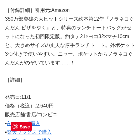
［付録詳細］引用元:Amazon
350万部突破の大ヒットシリーズ絵本第12作『ノラネコぐ
んだん ピザをやく』と、特典のランチトートバッグがセ
ットになった初回限定版。約タテ21×ヨコ32×マチ10cm
と、大きめサイズの丈夫な厚手ランチトート。外ポケット
3つ付きで使いやすい。ニャー、ポケットからノラネコぐ
んだんがのぞいています……！
［詳細］
発売日:11/1
価格（税込）:2,640円
販売店舗:書店/コンビニ
▪️
Amazonで購入
Save
▪️
楽天ブックスで購入