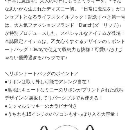
~日常に魔法を。大人の毎日にもっとミッキーを。~そん
な思いから生まれたディズニー初、『日常に魔法を』がコ
ンセプトとなるライフスタイルブック！記念すべき第一号
は、大人気ファッションブランド「Darich(ダーリッチ)」
が特別プロデュースした、スペシャルなアイテムが登場！
本誌限定アイテムは、乙女心くすぐるデザインのリボント
ートバッグ！3wayで使えて収納力も抜群！可愛いだけじ
ゃない優秀過ぎるバッグです♪
＼リボントートバッグのポイント／
●リボンは取り外し可能でアレンジ自在！
●裏地はキュートなミニーのリボンがプリントされた総柄
デザイン♡ 裏返してリバーシブルでも使える！
●ミツマルミッキーのカラビナ付き
●うちわも15インチのパソコンもすっぽり入る大容量！