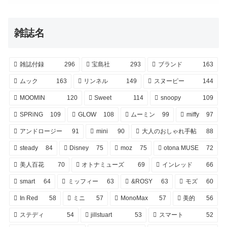
雑誌名
雑誌付録
296
宝島社
293
ブランド
163
ムック
163
リンネル
149
スヌーピー
144
MOOMIN
120
Sweet
114
snoopy
109
SPRiNG
109
GLOW
108
ムーミン
99
miffy
97
アンドロージー
91
mini
90
大人のおしゃれ手帖
88
steady
84
Disney
75
moz
75
otona MUSE
72
美人百花
70
オトナミューズ
69
インレッド
66
smart
64
ミッフィー
63
&ROSY
63
モズ
60
In Red
58
ミニ
57
MonoMax
57
美的
56
ステディ
54
jillstuart
53
スマート
52