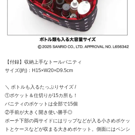
【付録】収納上手なトールバニティ
サイズ(約)：H15×W20×D9.5cm
＼ ボトルも入るたっぷりサイズ /
①ポケット＆仕切りが15カ所も！
バニティのポケットは全部で15個
②手前が大きく開き使い勝手◎
ポーチ下部の両サイドにはリップなどが入る小さめポケッ
トとケースなどが収まる大きめポケット。側面にはペンシ