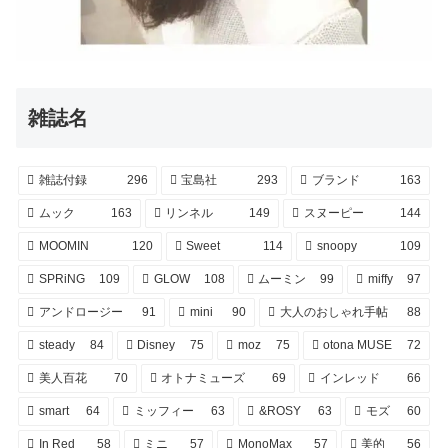
雑誌名
雑誌付録
296
宝島社
293
ブランド
163
ムック
163
リンネル
149
スヌーピー
144
MOOMIN
120
Sweet
114
snoopy
109
SPRiNG
109
GLOW
108
ムーミン
99
miffy
97
アンドロージー
91
mini
90
大人のおしゃれ手帖
88
steady
84
Disney
75
moz
75
otona MUSE
72
美人百花
70
オトナミューズ
69
インレッド
66
smart
64
ミッフィー
63
&ROSY
63
モズ
60
In Red
58
ミニ
57
MonoMax
57
美的
56