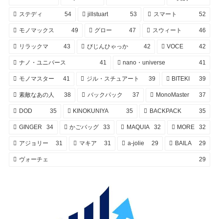
ステディ
54
jillstuart
53
スマート
52
モノマックス
49
グロー
47
スウィート
46
リラックマ
43
びじんひゃっか
42
VOCE
42
ナノ・ユニバース
41
nano・universe
41
モノマスター
41
ジル・スチュアート
39
BITEKI
39
素敵なあの人
38
バックパック
37
MonoMaster
37
DOD
35
KINOKUNIYA
35
BACKPACK
35
GINGER
34
かごバッグ
33
MAQUIA
32
MORE
32
アジョリー
31
マキア
31
a-jolie
29
BAILA
29
ヴォーチェ
29