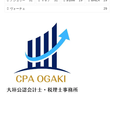
アジョリー
31
マキア
31
a-jolie
29
BAILA
29
ヴォーチェ
29