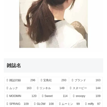
雑誌名
雑誌付録
296
宝島社
293
ブランド
163
ムック
163
リンネル
149
スヌーピー
144
MOOMIN
120
Sweet
114
snoopy
109
SPRiNG
109
GLOW
108
ムーミン
99
miffy
97