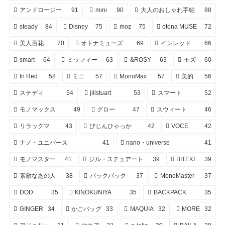
アンドロージー
91
mini
90
大人のおしゃれ手帖
88
steady
84
Disney
75
moz
75
otona MUSE
72
美人百花
70
オトナミューズ
69
インレッド
66
smart
64
ミッフィー
63
&ROSY
63
モズ
60
In Red
58
ミニ
57
MonoMax
57
美的
56
ステディ
54
jillstuart
53
スマート
52
モノマックス
49
グロー
47
スウィート
46
リラックマ
43
びじんひゃっか
42
VOCE
42
ナノ・ユニバース
41
nano・universe
41
モノマスター
41
ジル・スチュアート
39
BITEKI
39
素敵なあの人
38
バックパック
37
MonoMaster
37
DOD
35
KINOKUNIYA
35
BACKPACK
35
GINGER
34
かごバッグ
33
MAQUIA
32
MORE
32