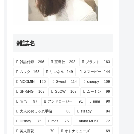
雑誌名
雑誌付録
296
宝島社
293
ブランド
163
ムック
163
リンネル
149
スヌーピー
144
MOOMIN
120
Sweet
114
snoopy
109
SPRiNG
109
GLOW
108
ムーミン
99
miffy
97
アンドロージー
91
mini
90
大人のおしゃれ手帖
88
steady
84
Disney
75
moz
75
otona MUSE
72
美人百花
70
オトナミューズ
69