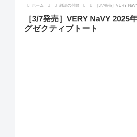
ホーム
雑誌の付録
［3/7発売］VERY Na
［3/7発売］VERY NaVY 202
グゼクティブトート