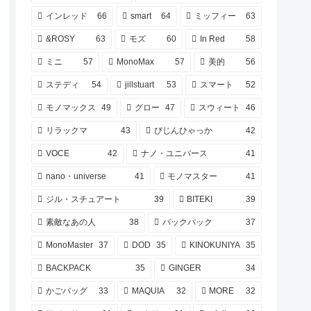
インレッド
66
smart
64
ミッフィー
63
&ROSY
63
モズ
60
In Red
58
ミニ
57
MonoMax
57
美的
56
ステディ
54
jillstuart
53
スマート
52
モノマックス
49
グロー
47
スウィート
46
リラックマ
43
びじんひゃっか
42
VOCE
42
ナノ・ユニバース
41
nano・universe
41
モノマスター
41
ジル・スチュアート
39
BITEKI
39
素敵なあの人
38
バックパック
37
MonoMaster
37
DOD
35
KINOKUNIYA
35
BACKPACK
35
GINGER
34
かごバッグ
33
MAQUIA
32
MORE
32