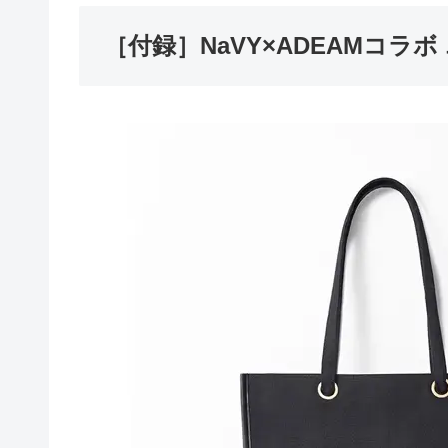
［付録］NaVY×ADEAMコラ