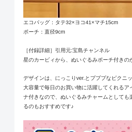
エコバッグ：タテ32×ヨコ41×マチ15cm
ポーチ：直径9cm
［付録詳細］引用元:宝島チャンネル
星のカービィから、ぬいぐるみポーチ付きの
デザインは、にっこりver.とプププなピクニック
大容量で毎日のお買い物に活躍してくれるア
ナ付きなので、ぬいぐるみチャームとしても
るのもおすすめです♪