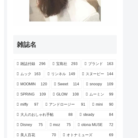
雑誌名
雑誌付録
296
宝島社
293
ブランド
163
ムック
163
リンネル
149
スヌーピー
144
MOOMIN
120
Sweet
114
snoopy
109
SPRiNG
109
GLOW
108
ムーミン
99
miffy
97
アンドロージー
91
mini
90
大人のおしゃれ手帖
88
steady
84
Disney
75
moz
75
otona MUSE
72
美人百花
70
オトナミューズ
69