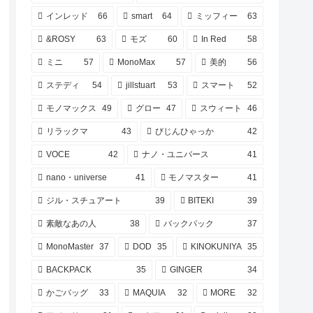
インレッド
66
smart
64
ミッフィー
63
&ROSY
63
モズ
60
In Red
58
ミニ
57
MonoMax
57
美的
56
ステディ
54
jillstuart
53
スマート
52
モノマックス
49
グロー
47
スウィート
46
リラックマ
43
びじんひゃっか
42
VOCE
42
ナノ・ユニバース
41
nano・universe
41
モノマスター
41
ジル・スチュアート
39
BITEKI
39
素敵なあの人
38
バックパック
37
MonoMaster
37
DOD
35
KINOKUNIYA
35
BACKPACK
35
GINGER
34
かごバッグ
33
MAQUIA
32
MORE
32