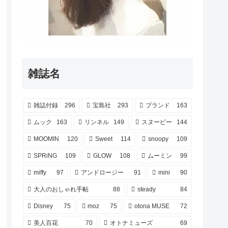
雑誌名
雑誌付録
296
宝島社
293
ブランド
163
ムック
163
リンネル
149
スヌーピー
144
MOOMIN
120
Sweet
114
snoopy
109
SPRiNG
109
GLOW
108
ムーミン
99
miffy
97
アンドロージー
91
mini
90
大人のおしゃれ手帖
88
steady
84
Disney
75
moz
75
otona MUSE
72
美人百花
70
オトナミューズ
69