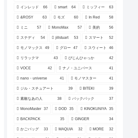
インレッド
66
smart
64
ミッフィー
63
&ROSY
63
モズ
60
In Red
58
ミニ
57
MonoMax
57
美的
56
ステディ
54
jillstuart
53
スマート
52
モノマックス
49
グロー
47
スウィート
46
リラックマ
43
びじんひゃっか
42
VOCE
42
ナノ・ユニバース
41
nano・universe
41
モノマスター
41
ジル・スチュアート
39
BITEKI
39
素敵なあの人
38
バックパック
37
MonoMaster
37
DOD
35
KINOKUNIYA
35
BACKPACK
35
GINGER
34
かごバッグ
33
MAQUIA
32
MORE
32