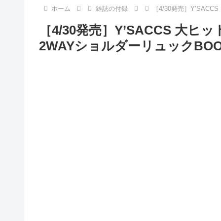
ホーム
雑誌の付録
［4/30発売］Y’SA
［4/30発売］Y’SACCS 大
2WAYショルダーリュックBOO