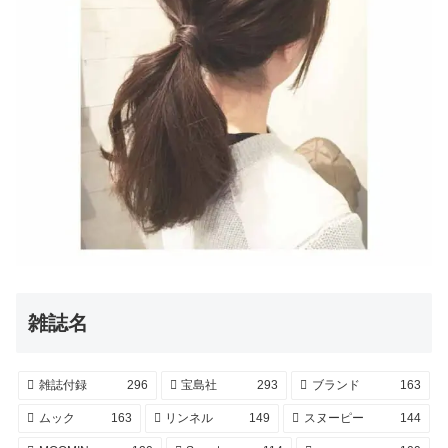
雑誌名
雑誌付録
296
宝島社
293
ブランド
163
ムック
163
リンネル
149
スヌーピー
144