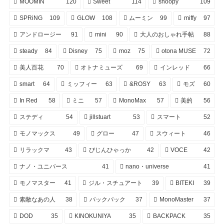
MOOMIN
120
Sweet
114
snoopy
109
SPRiNG
109
GLOW
108
ムーミン
99
miffy
97
アンドロージー
91
mini
90
大人のおしゃれ手帖
88
steady
84
Disney
75
moz
75
otona MUSE
72
美人百花
70
オトナミューズ
69
インレッド
66
smart
64
ミッフィー
63
&ROSY
63
モズ
60
In Red
58
ミニ
57
MonoMax
57
美的
56
ステディ
54
jillstuart
53
スマート
52
モノマックス
49
グロー
47
スウィート
46
リラックマ
43
びじんひゃっか
42
VOCE
42
ナノ・ユニバース
41
nano・universe
41
モノマスター
41
ジル・スチュアート
39
BITEKI
39
素敵なあの人
38
バックパック
37
MonoMaster
37
DOD
35
KINOKUNIYA
35
BACKPACK
35