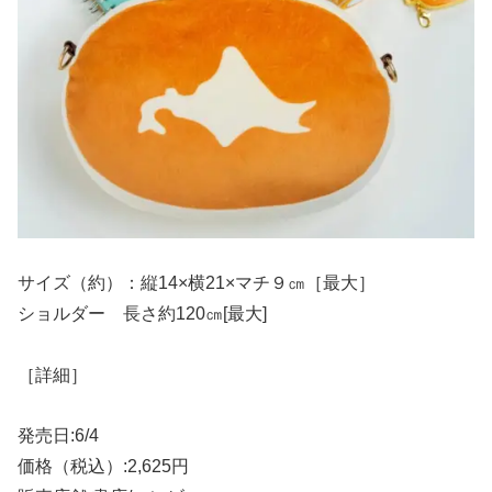
サイズ（約）：縦14×横21×マチ９㎝［最大］
ショルダー 長さ約120㎝[最大]
［詳細］
発売日:6/4
価格（税込）:2,625円