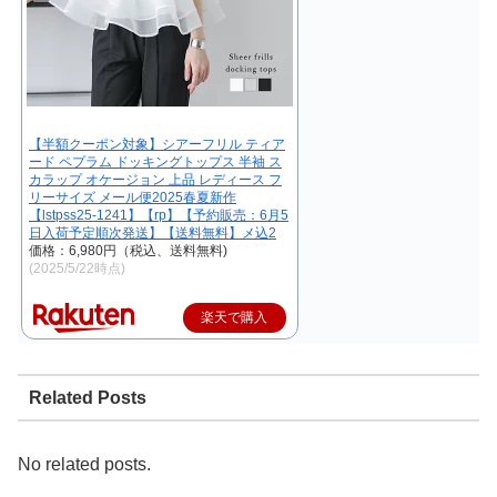
【半額クーポン対象】シアーフリル ティア
ード ペプラム ドッキングトップス 半袖 ス
カラップ オケージョン 上品 レディース フ
リーサイズ メール便2025春夏新作
【lstpss25-1241】【rp】【予約販売：6月5
日入荷予定順次発送】【送料無料】メ込2
価格：6,980円（税込、送料無料)
(2025/5/22時点)
楽天で購入
Related Posts
No related posts.