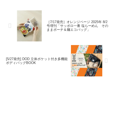
［7/17発売］オレンジページ 2025年 8/2
号増刊「サッポロ一番 塩らーめん その
ままポーチ＆麺エコバッグ」
[5/27発売] DOD 立体ポケット付き多機能
ボディバッグBOOK