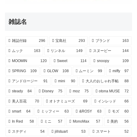
雑誌名
雑誌付録
296
宝島社
293
ブランド
163
ムック
163
リンネル
149
スヌーピー
144
MOOMIN
120
Sweet
114
snoopy
109
SPRiNG
109
GLOW
108
ムーミン
99
miffy
97
アンドロージー
91
mini
90
大人のおしゃれ手帖
88
steady
84
Disney
75
moz
75
otona MUSE
72
美人百花
70
オトナミューズ
69
インレッド
66
smart
64
ミッフィー
63
&ROSY
63
モズ
60
In Red
58
ミニ
57
MonoMax
57
美的
56
ステディ
54
jillstuart
53
スマート
52