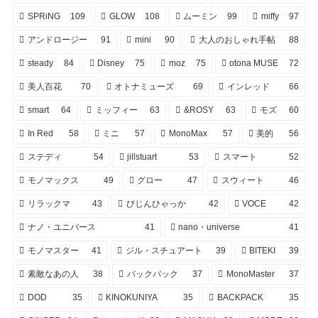
SPRiNG
109
GLOW
108
ムーミン
99
miffy
97
アンドロージー
91
mini
90
大人のおしゃれ手帖
88
steady
84
Disney
75
moz
75
otona MUSE
72
美人百花
70
オトナミューズ
69
インレッド
66
smart
64
ミッフィー
63
&ROSY
63
モズ
60
In Red
58
ミニ
57
MonoMax
57
美的
56
ステディ
54
jillstuart
53
スマート
52
モノマックス
49
グロー
47
スウィート
46
リラックマ
43
びじんひゃっか
42
VOCE
42
ナノ・ユニバース
41
nano・universe
41
モノマスター
41
ジル・スチュアート
39
BITEKI
39
素敵なあの人
38
バックパック
37
MonoMaster
37
DOD
35
KINOKUNIYA
35
BACKPACK
35