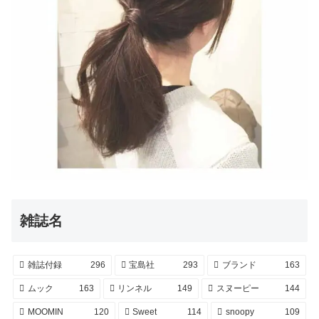
雑誌名
雑誌付録
296
宝島社
293
ブランド
163
ムック
163
リンネル
149
スヌーピー
144
MOOMIN
120
Sweet
114
snoopy
109