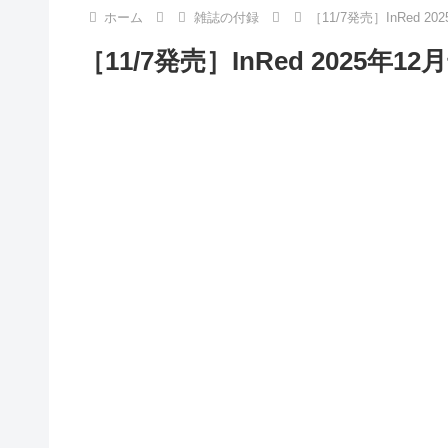
ホーム
雑誌の付録
［11/7発売］InRed 
［11/7発売］InRed 2025