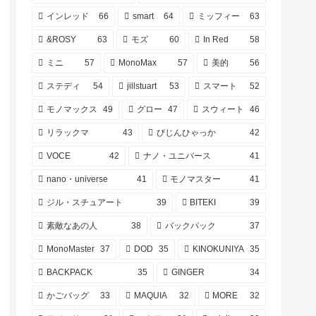
インレッド
66
smart
64
ミッフィー
63
&ROSY
63
モズ
60
In Red
58
ミニ
57
MonoMax
57
美的
56
ステディ
54
jillstuart
53
スマート
52
モノマックス
49
グロー
47
スウィート
46
リラックマ
43
びじんひゃっか
42
VOCE
42
ナノ・ユニバース
41
nano・universe
41
モノマスター
41
ジル・スチュアート
39
BITEKI
39
素敵なあの人
38
バックパック
37
MonoMaster
37
DOD
35
KINOKUNIYA
35
BACKPACK
35
GINGER
34
かごバッグ
33
MAQUIA
32
MORE
32