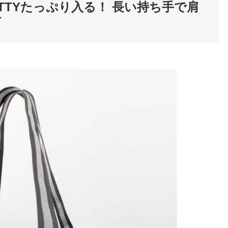
O KITTYたっぷり入る！ 長い持ち手で肩
グ