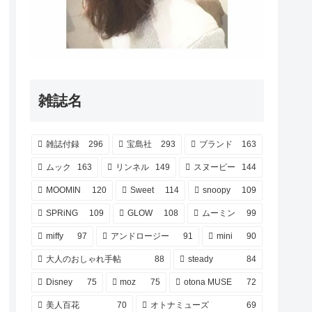
雑誌名
雑誌付録
296
宝島社
293
ブランド
163
ムック
163
リンネル
149
スヌーピー
144
MOOMIN
120
Sweet
114
snoopy
109
SPRiNG
109
GLOW
108
ムーミン
99
miffy
97
アンドロージー
91
mini
90
大人のおしゃれ手帖
88
steady
84
Disney
75
moz
75
otona MUSE
72
美人百花
70
オトナミューズ
69