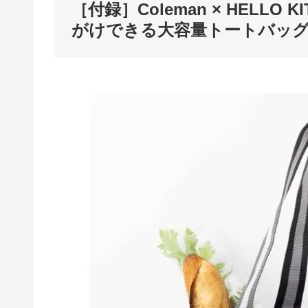
［付録］Coleman × HELL
がけできる大容量トートバッ