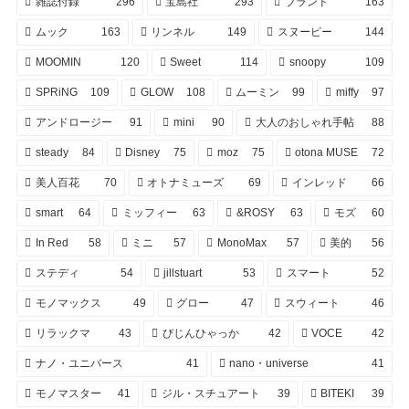
雑誌付録
296
宝島社
293
ブランド
163
ムック
163
リンネル
149
スヌーピー
144
MOOMIN
120
Sweet
114
snoopy
109
SPRiNG
109
GLOW
108
ムーミン
99
miffy
97
アンドロージー
91
mini
90
大人のおしゃれ手帖
88
steady
84
Disney
75
moz
75
otona MUSE
72
美人百花
70
オトナミューズ
69
インレッド
66
smart
64
ミッフィー
63
&ROSY
63
モズ
60
In Red
58
ミニ
57
MonoMax
57
美的
56
ステディ
54
jillstuart
53
スマート
52
モノマックス
49
グロー
47
スウィート
46
リラックマ
43
びじんひゃっか
42
VOCE
42
ナノ・ユニバース
41
nano・universe
41
モノマスター
41
ジル・スチュアート
39
BITEKI
39