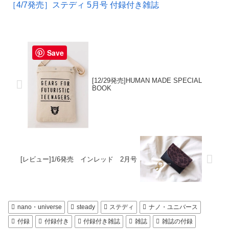
［4/7発売］ステディ 5月号 付録付き雑誌
Save
[12/29発売]HUMAN MADE SPECIAL
BOOK
[レビュー]1/6発売 インレッド 2月号
nano・universe
steady
ステディ
ナノ・ユニバース
付録
付録付き
付録付き雑誌
雑誌
雑誌の付録