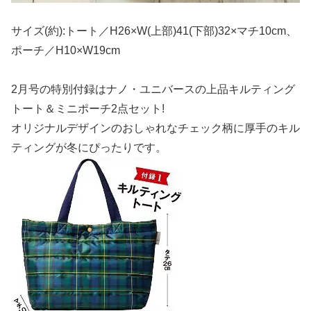
サイズ(約):トート／H26×W(上部)41(下部)32×マチ10cm、
ポーチ／H10×W19cm
2月号の特別付録はナノ・ユニバースの上品キルティング
トート＆ミニポーチ2点セット!
オリジナルデザインのおしゃれなチェック柄に厚手のキル
ティングが冬にぴったりです。