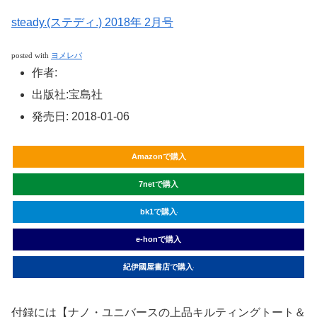
steady.(ステディ.) 2018年 2月号
posted with
ヨメレバ
作者:
出版社:
宝島社
発売日:
2018-01-06
Amazonで購入
7netで購入
bk1で購入
e-honで購入
紀伊國屋書店で購入
付録には【ナノ・ユニバースの上品キルティングトート＆