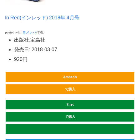
In Red(
インレッド
) 2018
年
4
月号
posted with
ヨメレバ
作者
:
出版社
:
宝島社
発売日
:
2018-03-07
920円
Amazon
で購入
7net
で購入