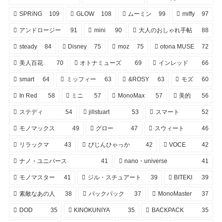
SPRiNG
109
GLOW
108
ムーミン
99
miffy
97
アンドロージー
91
mini
90
大人のおしゃれ手帖
88
steady
84
Disney
75
moz
75
otona MUSE
72
美人百花
70
オトナミューズ
69
インレッド
66
smart
64
ミッフィー
63
&ROSY
63
モズ
60
In Red
58
ミニ
57
MonoMax
57
美的
56
ステディ
54
jillstuart
53
スマート
52
モノマックス
49
グロー
47
スウィート
46
リラックマ
43
びじんひゃっか
42
VOCE
42
ナノ・ユニバース
41
nano・universe
41
モノマスター
41
ジル・スチュアート
39
BITEKI
39
素敵なあの人
38
バックパック
37
MonoMaster
37
DOD
35
KINOKUNIYA
35
BACKPACK
35