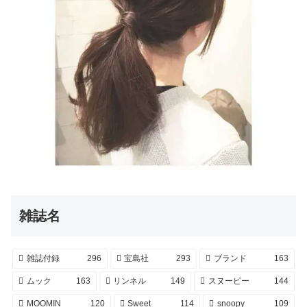
雑誌名
雑誌付録
296
宝島社
293
ブランド
163
ムック
163
リンネル
149
スヌーピー
144
MOOMIN
120
Sweet
114
snoopy
109