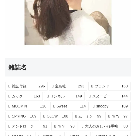
雑誌名
雑誌付録
296
宝島社
293
ブランド
163
ムック
163
リンネル
149
スヌーピー
144
MOOMIN
120
Sweet
114
snoopy
109
SPRiNG
109
GLOW
108
ムーミン
99
miffy
97
アンドロージー
91
mini
90
大人のおしゃれ手帖
88