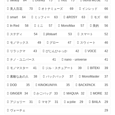
steady
84
Disney
75
moz
75
otona MUSE
72
美人百花
70
オトナミューズ
69
インレッド
66
smart
64
ミッフィー
63
&ROSY
63
モズ
60
In Red
58
ミニ
57
MonoMax
57
美的
56
ステディ
54
jillstuart
53
スマート
52
モノマックス
49
グロー
47
スウィート
46
リラックマ
43
びじんひゃっか
42
VOCE
42
ナノ・ユニバース
41
nano・universe
41
モノマスター
41
ジル・スチュアート
39
BITEKI
39
素敵なあの人
38
バックパック
37
MonoMaster
37
DOD
35
KINOKUNIYA
35
BACKPACK
35
GINGER
34
かごバッグ
33
MAQUIA
32
MORE
32
アジョリー
31
マキア
31
a-jolie
29
BAILA
29
ヴォーチェ
29