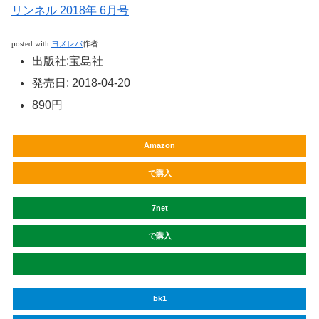
リンネル
2018
年
6
月号
posted with
ヨメレバ
作者
:
出版社
:
宝島社
発売日
:
2018-04-20
890円
Amazon
で購入
7net
で購入
bk1