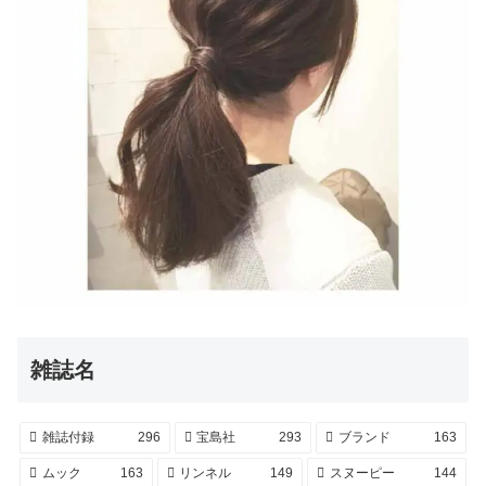
雑誌名
雑誌付録
296
宝島社
293
ブランド
163
ムック
163
リンネル
149
スヌーピー
144