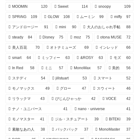
MOOMIN
120
Sweet
114
snoopy
109
SPRiNG
109
GLOW
108
ムーミン
99
miffy
97
アンドロージー
91
mini
90
大人のおしゃれ手帖
88
steady
84
Disney
75
moz
75
otona MUSE
72
美人百花
70
オトナミューズ
69
インレッド
66
smart
64
ミッフィー
63
&ROSY
63
モズ
60
In Red
58
ミニ
57
MonoMax
57
美的
56
ステディ
54
jillstuart
53
スマート
52
モノマックス
49
グロー
47
スウィート
46
リラックマ
43
びじんひゃっか
42
VOCE
42
ナノ・ユニバース
41
nano・universe
41
モノマスター
41
ジル・スチュアート
39
BITEKI
39
素敵なあの人
38
バックパック
37
MonoMaster
37