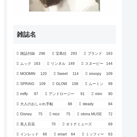
雑誌名
雑誌付録
296
宝島社
293
ブランド
163
ムック
163
リンネル
149
スヌーピー
144
MOOMIN
120
Sweet
114
snoopy
109
SPRiNG
109
GLOW
108
ムーミン
99
miffy
97
アンドロージー
91
mini
90
大人のおしゃれ手帖
88
steady
84
Disney
75
moz
75
otona MUSE
72
美人百花
70
オトナミューズ
69
インレッド
66
smart
64
ミッフィー
63