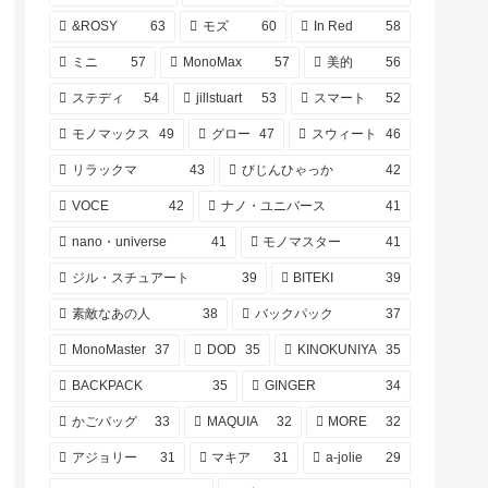
&ROSY
63
モズ
60
In Red
58
ミニ
57
MonoMax
57
美的
56
ステディ
54
jillstuart
53
スマート
52
モノマックス
49
グロー
47
スウィート
46
リラックマ
43
びじんひゃっか
42
VOCE
42
ナノ・ユニバース
41
nano・universe
41
モノマスター
41
ジル・スチュアート
39
BITEKI
39
素敵なあの人
38
バックパック
37
MonoMaster
37
DOD
35
KINOKUNIYA
35
BACKPACK
35
GINGER
34
かごバッグ
33
MAQUIA
32
MORE
32
アジョリー
31
マキア
31
a-jolie
29