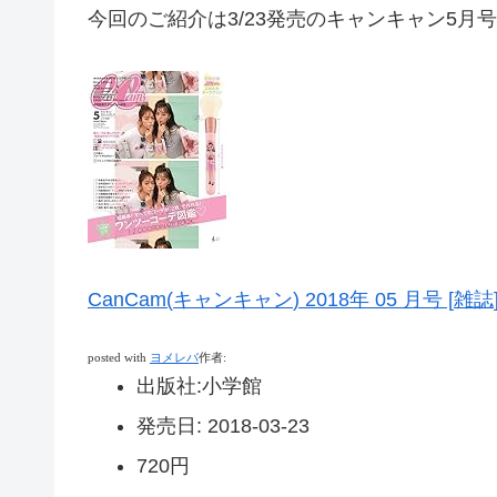
今回のご紹介は3/23発売のキャンキャン5月
CanCam(
キャンキャン
) 2018
年
05
月号
[
雑誌
posted with
ヨメレバ
作者
:
出版社
:
小学館
発売日
:
2018-03-23
720円