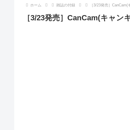
ホーム
雑誌の付録
［3/23発売］CanCam
［3/23発売］CanCam(キャン