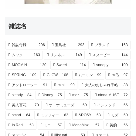
雑誌名
雑誌付録
296
宝島社
293
ブランド
163
ムック
163
リンネル
149
スヌーピー
144
MOOMIN
120
Sweet
114
snoopy
109
SPRiNG
109
GLOW
108
ムーミン
99
miffy
97
アンドロージー
91
mini
90
大人のおしゃれ手帖
88
steady
84
Disney
75
moz
75
otona MUSE
72
美人百花
70
オトナミューズ
69
インレッド
66
smart
64
ミッフィー
63
&ROSY
63
モズ
60
In Red
58
ミニ
57
MonoMax
57
美的
56
ステディ
54
jillstuart
53
スマート
52