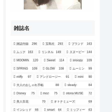
雑誌名
雑誌付録
296
宝島社
293
ブランド
163
ムック
163
リンネル
149
スヌーピー
144
MOOMIN
120
Sweet
114
snoopy
109
SPRiNG
109
GLOW
108
ムーミン
99
miffy
97
アンドロージー
91
mini
90
大人のおしゃれ手帖
88
steady
84
Disney
75
moz
75
otona MUSE
72
美人百花
70
オトナミューズ
69
インレッド
66
smart
64
ミッフィー
63