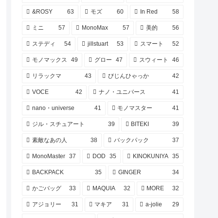
&ROSY
63
モズ
60
In Red
58
ミニ
57
MonoMax
57
美的
56
ステディ
54
jillstuart
53
スマート
52
モノマックス
49
グロー
47
スウィート
46
リラックマ
43
びじんひゃっか
42
VOCE
42
ナノ・ユニバース
41
nano・universe
41
モノマスター
41
ジル・スチュアート
39
BITEKI
39
素敵なあの人
38
バックパック
37
MonoMaster
37
DOD
35
KINOKUNIYA
35
BACKPACK
35
GINGER
34
かごバッグ
33
MAQUIA
32
MORE
32
アジョリー
31
マキア
31
a-jolie
29