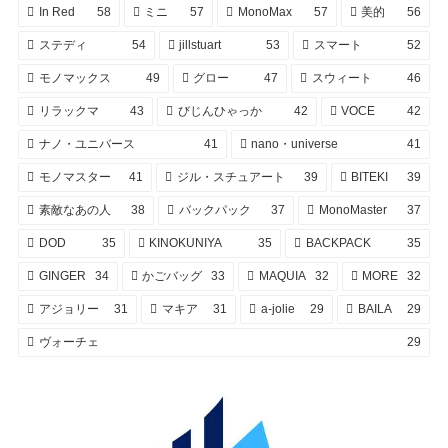
In Red
58
ミニ
57
MonoMax
57
美的
56
ステディ
54
jillstuart
53
スマート
52
モノマックス
49
グロー
47
スウィート
46
リラックマ
43
びじんひゃっか
42
VOCE
42
ナノ・ユニバース
41
nano・universe
41
モノマスター
41
ジル・スチュアート
39
BITEKI
39
素敵なあの人
38
バックパック
37
MonoMaster
37
DOD
35
KINOKUNIYA
35
BACKPACK
35
GINGER
34
かごバッグ
33
MAQUIA
32
MORE
32
アジョリー
31
マキア
31
a-jolie
29
BAILA
29
ヴォーチェ
29