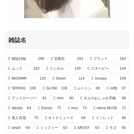
雑誌名
雑誌付録
296
宝島社
293
ブランド
163
ムック
163
リンネル
149
スヌーピー
144
MOOMIN
120
Sweet
114
snoopy
109
SPRiNG
109
GLOW
108
ムーミン
99
miffy
97
アンドロージー
91
mini
90
大人のおしゃれ手帖
88
steady
84
Disney
75
moz
75
otona MUSE
72
美人百花
70
オトナミューズ
69
インレッド
66
smart
64
ミッフィー
63
&ROSY
63
モズ
60