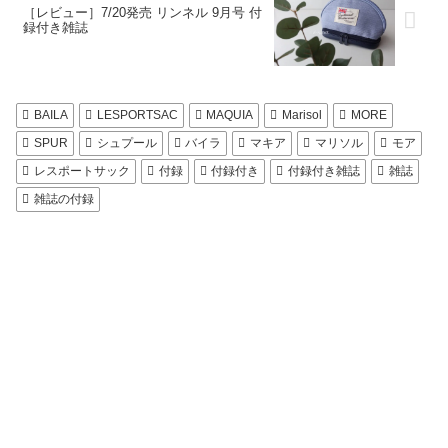
［レビュー］7/20発売 リンネル 9月号 付
録付き雑誌
BAILA
LESPORTSAC
MAQUIA
Marisol
MORE
SPUR
シュプール
バイラ
マキア
マリソル
モア
レスポートサック
付録
付録付き
付録付き雑誌
雑誌
雑誌の付録