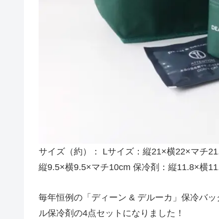
サイズ（約）： Lサイズ：縦21×横22×マチ21.5
縦9.5×横9.5×マチ10cm 保冷剤：縦11.8×横11
毎年恒例の「ディーン & デルーカ」保冷バ
ル保冷剤の4点セットになりました！