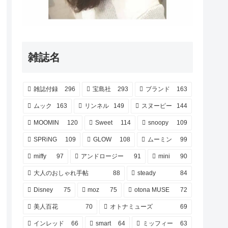
雑誌名
雑誌付録
296
宝島社
293
ブランド
163
ムック
163
リンネル
149
スヌーピー
144
MOOMIN
120
Sweet
114
snoopy
109
SPRiNG
109
GLOW
108
ムーミン
99
miffy
97
アンドロージー
91
mini
90
大人のおしゃれ手帖
88
steady
84
Disney
75
moz
75
otona MUSE
72
美人百花
70
オトナミューズ
69
インレッド
66
smart
64
ミッフィー
63