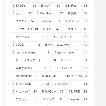
&ROSY
63
モズ
60
In Red
58
ミニ
57
MonoMax
57
美的
56
ステディ
54
jillstuart
53
スマート
52
モノマックス
49
グロー
47
スウィート
46
リラックマ
43
びじんひゃっか
42
VOCE
42
ナノ・ユニバース
41
nano・universe
41
モノマスター
41
ジル・スチュアート
39
BITEKI
39
素敵なあの人
38
バックパック
37
MonoMaster
37
DOD
35
KINOKUNIYA
35
BACKPACK
35
GINGER
34
かごバッグ
33
MAQUIA
32
MORE
32
アジョリー
31
マキア
31
a-jolie
29