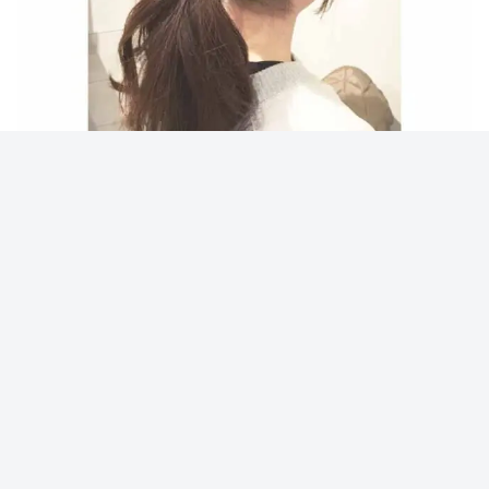
雑誌名
雑誌付録
296
宝島社
293
ブランド
163
ムック
163
リンネル
149
スヌーピー
144
MOOMIN
120
Sweet
114
snoopy
109
SPRiNG
109
GLOW
108
ムーミン
99
miffy
97
アンドロージー
91
mini
90
大人のおしゃれ手帖
88