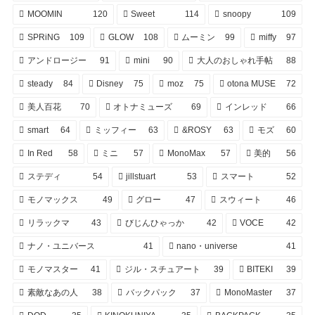
MOOMIN
120
Sweet
114
snoopy
109
SPRiNG
109
GLOW
108
ムーミン
99
miffy
97
アンドロージー
91
mini
90
大人のおしゃれ手帖
88
steady
84
Disney
75
moz
75
otona MUSE
72
美人百花
70
オトナミューズ
69
インレッド
66
smart
64
ミッフィー
63
&ROSY
63
モズ
60
In Red
58
ミニ
57
MonoMax
57
美的
56
ステディ
54
jillstuart
53
スマート
52
モノマックス
49
グロー
47
スウィート
46
リラックマ
43
びじんひゃっか
42
VOCE
42
ナノ・ユニバース
41
nano・universe
41
モノマスター
41
ジル・スチュアート
39
BITEKI
39
素敵なあの人
38
バックパック
37
MonoMaster
37