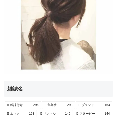
雑誌名
雑誌付録
296
宝島社
293
ブランド
163
ムック
163
リンネル
149
スヌーピー
144