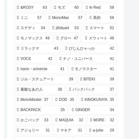
&ROSY
63
モズ
60
In Red
58
ミニ
57
MonoMax
57
美的
56
ステディ
54
jillstuart
53
スマート
52
モノマックス
49
グロー
47
スウィート
46
リラックマ
43
びじんひゃっか
42
VOCE
42
ナノ・ユニバース
41
nano・universe
41
モノマスター
41
ジル・スチュアート
39
BITEKI
39
素敵なあの人
38
バックパック
37
MonoMaster
37
DOD
35
KINOKUNIYA
35
BACKPACK
35
GINGER
34
かごバッグ
33
MAQUIA
32
MORE
32
アジョリー
31
マキア
31
a-jolie
29