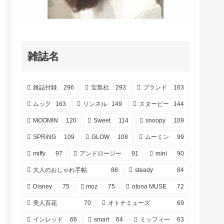
雑誌名
雑誌付録
296
宝島社
293
ブランド
163
ムック
163
リンネル
149
スヌーピー
144
MOOMIN
120
Sweet
114
snoopy
109
SPRiNG
109
GLOW
108
ムーミン
99
miffy
97
アンドロージー
91
mini
90
大人のおしゃれ手帖
88
steady
84
Disney
75
moz
75
otona MUSE
72
美人百花
70
オトナミューズ
69
インレッド
66
smart
64
ミッフィー
63