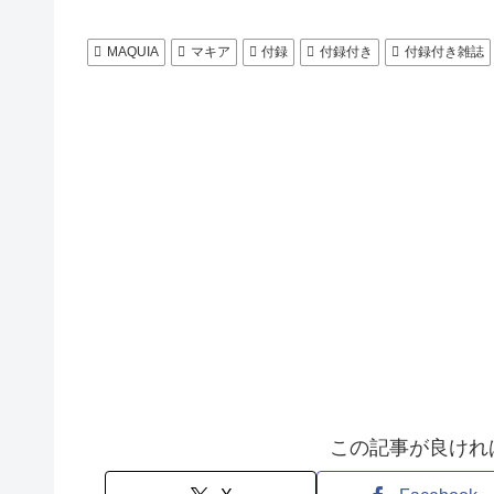
MAQUIA
マキア
付録
付録付き
付録付き雑誌
この記事が良けれ