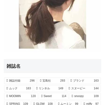
雑誌名
雑誌付録
296
宝島社
293
ブランド
163
ムック
163
リンネル
149
スヌーピー
144
MOOMIN
120
Sweet
114
snoopy
109
SPRiNG
109
GLOW
108
ムーミン
99
miffy
97