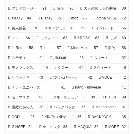
アンドロージー
91
mini
90
大人のおしゃれ手帖
88
steady
84
Disney
75
moz
75
otona MUSE
72
美人百花
70
オトナミューズ
69
インレッド
66
smart
64
ミッフィー
63
&ROSY
63
モズ
60
In Red
58
ミニ
57
MonoMax
57
美的
56
ステディ
54
jillstuart
53
スマート
52
モノマックス
49
グロー
47
スウィート
46
リラックマ
43
びじんひゃっか
42
VOCE
42
ナノ・ユニバース
41
nano・universe
41
モノマスター
41
ジル・スチュアート
39
BITEKI
39
素敵なあの人
38
バックパック
37
MonoMaster
37
DOD
35
KINOKUNIYA
35
BACKPACK
35
GINGER
34
かごバッグ
33
MAQUIA
32
MORE
32