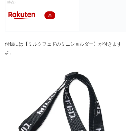
時点)
楽
天
で
購
付録には【ミルクフェドのミニショルダー】が付きます
入
よ、