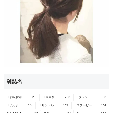
雑誌名
雑誌付録
296
宝島社
293
ブランド
163
ムック
163
リンネル
149
スヌーピー
144