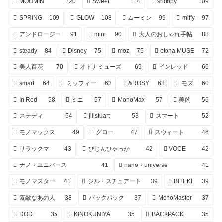
MOOMIN
120
Sweet
114
snoopy
109
SPRiNG
109
GLOW
108
ムーミン
99
miffy
97
アンドロージー
91
mini
90
大人のおしゃれ手帖
88
steady
84
Disney
75
moz
75
otona MUSE
72
美人百花
70
オトナミューズ
69
インレッド
66
smart
64
ミッフィー
63
&ROSY
63
モズ
60
In Red
58
ミニ
57
MonoMax
57
美的
56
ステディ
54
jillstuart
53
スマート
52
モノマックス
49
グロー
47
スウィート
46
リラックマ
43
びじんひゃっか
42
VOCE
42
ナノ・ユニバース
41
nano・universe
41
モノマスター
41
ジル・スチュアート
39
BITEKI
39
素敵なあの人
38
バックパック
37
MonoMaster
37
DOD
35
KINOKUNIYA
35
BACKPACK
35