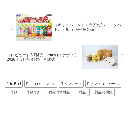
［キャンペーン］十六茶の”ムーミンペッ
トボトルカバー”第２弾！
［レビュー］2/7発売 steady.(ステディ.)
2019年 3月号 付録付き雑誌
In Red
nano・universe
インレッド
ナノ・ユニバース
付録
付録付き
付録付き雑誌
雑誌
雑誌の付録