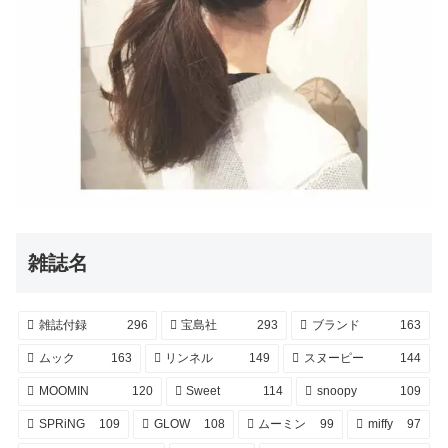
雑誌名
雑誌付録
296
宝島社
293
ブランド
163
ムック
163
リンネル
149
スヌーピー
144
MOOMIN
120
Sweet
114
snoopy
109
SPRiNG
109
GLOW
108
ムーミン
99
miffy
97