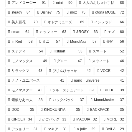
アンドロージー
91
mini
90
大人のおしゃれ手帖
88
steady
84
Disney
75
moz
75
otona MUSE
72
美人百花
70
オトナミューズ
69
インレッド
66
smart
64
ミッフィー
63
&ROSY
63
モズ
60
In Red
58
ミニ
57
MonoMax
57
美的
56
ステディ
54
jillstuart
53
スマート
52
モノマックス
49
グロー
47
スウィート
46
リラックマ
43
びじんひゃっか
42
VOCE
42
ナノ・ユニバース
41
nano・universe
41
モノマスター
41
ジル・スチュアート
39
BITEKI
39
素敵なあの人
38
バックパック
37
MonoMaster
37
DOD
35
KINOKUNIYA
35
BACKPACK
35
GINGER
34
かごバッグ
33
MAQUIA
32
MORE
32
アジョリー
31
マキア
31
a-jolie
29
BAILA
29