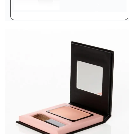
で
購
入