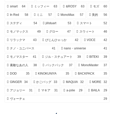
smart
64
ミッフィー
63
&ROSY
63
モズ
60
In Red
58
ミニ
57
MonoMax
57
美的
56
ステディ
54
jillstuart
53
スマート
52
モノマックス
49
グロー
47
スウィート
46
リラックマ
43
びじんひゃっか
42
VOCE
42
ナノ・ユニバース
41
nano・universe
41
モノマスター
41
ジル・スチュアート
39
BITEKI
39
素敵なあの人
38
バックパック
37
MonoMaster
37
DOD
35
KINOKUNIYA
35
BACKPACK
35
GINGER
34
かごバッグ
33
MAQUIA
32
MORE
32
アジョリー
31
マキア
31
a-jolie
29
BAILA
29
ヴォーチェ
29