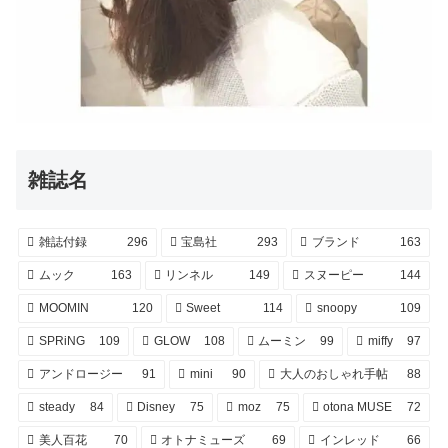
雑誌名
雑誌付録
296
宝島社
293
ブランド
163
ムック
163
リンネル
149
スヌーピー
144
MOOMIN
120
Sweet
114
snoopy
109
SPRiNG
109
GLOW
108
ムーミン
99
miffy
97
アンドロージー
91
mini
90
大人のおしゃれ手帖
88
steady
84
Disney
75
moz
75
otona MUSE
72
美人百花
70
オトナミューズ
69
インレッド
66