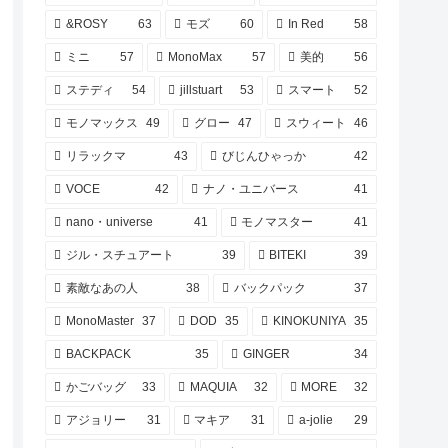
&ROSY
63
モズ
60
In Red
58
ミニ
57
MonoMax
57
美的
56
ステディ
54
jillstuart
53
スマート
52
モノマックス
49
グロー
47
スウィート
46
リラックマ
43
びじんひゃっか
42
VOCE
42
ナノ・ユニバース
41
nano・universe
41
モノマスター
41
ジル・スチュアート
39
BITEKI
39
素敵なあの人
38
バックパック
37
MonoMaster
37
DOD
35
KINOKUNIYA
35
BACKPACK
35
GINGER
34
かごバッグ
33
MAQUIA
32
MORE
32
アジョリー
31
マキア
31
a-jolie
29