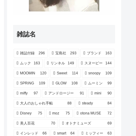
雑誌名
雑誌付録
296
宝島社
293
ブランド
163
ムック
163
リンネル
149
スヌーピー
144
MOOMIN
120
Sweet
114
snoopy
109
SPRiNG
109
GLOW
108
ムーミン
99
miffy
97
アンドロージー
91
mini
90
大人のおしゃれ手帖
88
steady
84
Disney
75
moz
75
otona MUSE
72
美人百花
70
オトナミューズ
69
インレッド
66
smart
64
ミッフィー
63