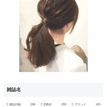
雑誌名
雑誌付録
296
宝島社
293
ブランド
163