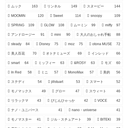
ムック
163
リンネル
149
スヌーピー
144
MOOMIN
120
Sweet
114
snoopy
109
SPRiNG
109
GLOW
108
ムーミン
99
miffy
97
アンドロージー
91
mini
90
大人のおしゃれ手帖
88
steady
84
Disney
75
moz
75
otona MUSE
72
美人百花
70
オトナミューズ
69
インレッド
66
smart
64
ミッフィー
63
&ROSY
63
モズ
60
In Red
58
ミニ
57
MonoMax
57
美的
56
ステディ
54
jillstuart
53
スマート
52
モノマックス
49
グロー
47
スウィート
46
リラックマ
43
びじんひゃっか
42
VOCE
42
ナノ・ユニバース
41
nano・universe
41
モノマスター
41
ジル・スチュアート
39
BITEKI
39