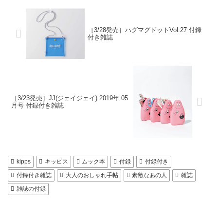
［3/28発売］ハグマグドットVol.27 付録
付き雑誌
［3/23発売］JJ(ジェイジェイ) 2019年 05
月号 付録付き雑誌
kipps
キッピス
ムック本
付録
付録付き
付録付き雑誌
大人のおしゃれ手帖
素敵なあの人
雑誌
雑誌の付録