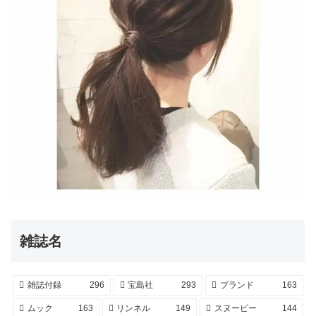
雑誌名
雑誌付録
296
宝島社
293
ブランド
163
ムック
163
リンネル
149
スヌーピー
144