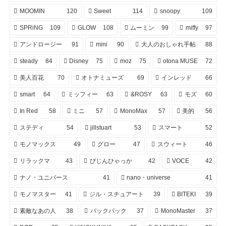
MOOMIN
120
Sweet
114
snoopy
109
SPRiNG
109
GLOW
108
ムーミン
99
miffy
97
アンドロージー
91
mini
90
大人のおしゃれ手帖
88
steady
84
Disney
75
moz
75
otona MUSE
72
美人百花
70
オトナミューズ
69
インレッド
66
smart
64
ミッフィー
63
&ROSY
63
モズ
60
In Red
58
ミニ
57
MonoMax
57
美的
56
ステディ
54
jillstuart
53
スマート
52
モノマックス
49
グロー
47
スウィート
46
リラックマ
43
びじんひゃっか
42
VOCE
42
ナノ・ユニバース
41
nano・universe
41
モノマスター
41
ジル・スチュアート
39
BITEKI
39
素敵なあの人
38
バックパック
37
MonoMaster
37