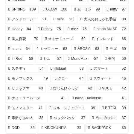
SPRiNG
109
GLOW
108
ムーミン
99
miffy
97
アンドロージー
91
mini
90
大人のおしゃれ手帖
88
steady
84
Disney
75
moz
75
otona MUSE
72
美人百花
70
オトナミューズ
69
インレッド
66
smart
64
ミッフィー
63
&ROSY
63
モズ
60
In Red
58
ミニ
57
MonoMax
57
美的
56
ステディ
54
jillstuart
53
スマート
52
モノマックス
49
グロー
47
スウィート
46
リラックマ
43
びじんひゃっか
42
VOCE
42
ナノ・ユニバース
41
nano・universe
41
モノマスター
41
ジル・スチュアート
39
BITEKI
39
素敵なあの人
38
バックパック
37
MonoMaster
37
DOD
35
KINOKUNIYA
35
BACKPACK
35