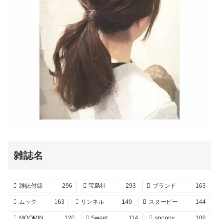
雑誌名
雑誌付録
296
宝島社
293
ブランド
163
ムック
163
リンネル
149
スヌーピー
144
MOOMIN
120
Sweet
114
snoopy
109