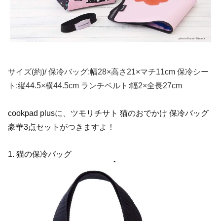
サイズ(約)/ 保冷バッグ:幅28×高さ21×マチ11cm 保冷シー
ト:縦44.5×横44.5cm ランチベルト:幅2×全長27cm
cookpad plus
に、
ツモリチサト 猫のおでかけ 保冷バッグ
豪華3点セット
がつきますよ！
1. 猫の保冷バッグ