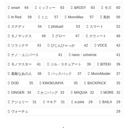
smart
64
ミッフィー
63
&ROSY
63
モズ
60
In Red
58
ミニ
57
MonoMax
57
美的
56
ステディ
54
jillstuart
53
スマート
52
モノマックス
49
グロー
47
スウィート
46
リラックマ
43
びじんひゃっか
42
VOCE
42
ナノ・ユニバース
41
nano・universe
41
モノマスター
41
ジル・スチュアート
39
BITEKI
39
素敵なあの人
38
バックパック
37
MonoMaster
37
DOD
35
KINOKUNIYA
35
BACKPACK
35
GINGER
34
かごバッグ
33
MAQUIA
32
MORE
32
アジョリー
31
マキア
31
a-jolie
29
BAILA
29
ヴォーチェ
29