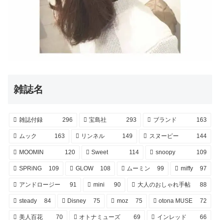
雑誌名
雑誌付録
296
宝島社
293
ブランド
163
ムック
163
リンネル
149
スヌーピー
144
MOOMIN
120
Sweet
114
snoopy
109
SPRiNG
109
GLOW
108
ムーミン
99
miffy
97
アンドロージー
91
mini
90
大人のおしゃれ手帖
88
steady
84
Disney
75
moz
75
otona MUSE
72
美人百花
70
オトナミューズ
69
インレッド
66