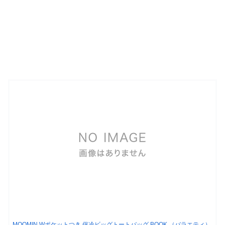
MOOMIN Wポケットつき 保冷ビッグトートバッグ BOOK （バラエティ）