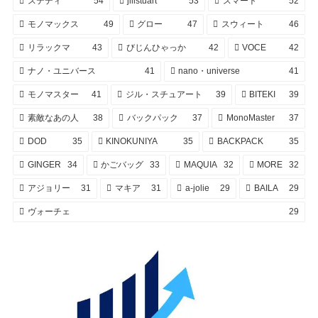
ステディ
54
jillstuart
53
スマート
52
モノマックス
49
グロー
47
スウィート
46
リラックマ
43
びじんひゃっか
42
VOCE
42
ナノ・ユニバース
41
nano・universe
41
モノマスター
41
ジル・スチュアート
39
BITEKI
39
素敵なあの人
38
バックパック
37
MonoMaster
37
DOD
35
KINOKUNIYA
35
BACKPACK
35
GINGER
34
かごバッグ
33
MAQUIA
32
MORE
32
アジョリー
31
マキア
31
a-jolie
29
BAILA
29
ヴォーチェ
29