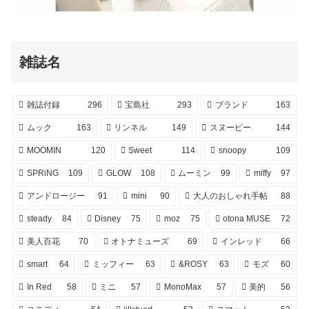
雑誌名
雑誌付録
296
宝島社
293
ブランド
163
ムック
163
リンネル
149
スヌーピー
144
MOOMIN
120
Sweet
114
snoopy
109
SPRiNG
109
GLOW
108
ムーミン
99
miffy
97
アンドロージー
91
mini
90
大人のおしゃれ手帖
88
steady
84
Disney
75
moz
75
otona MUSE
72
美人百花
70
オトナミューズ
69
インレッド
66
smart
64
ミッフィー
63
&ROSY
63
モズ
60
In Red
58
ミニ
57
MonoMax
57
美的
56