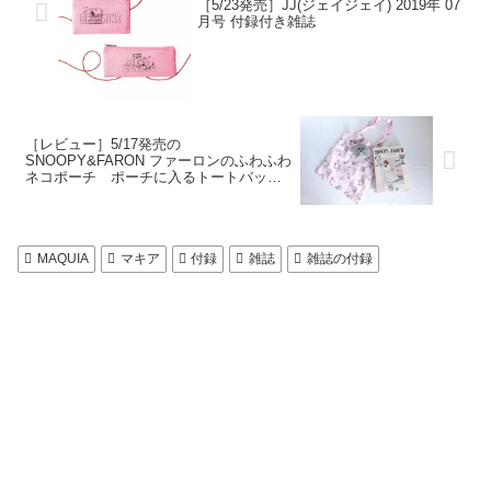
［5/23発売］JJ(ジェイジェイ) 2019年 07
月号 付録付き雑誌
［レビュー］5/17発売の
SNOOPY&FARON ファーロンのふわふわ
ネコポーチ ポーチに入るトートバッグ
BOOK 付録付き雑誌
MAQUIA
マキア
付録
雑誌
雑誌の付録