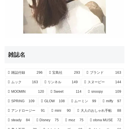
雑誌名
雑誌付録
296
宝島社
293
ブランド
163
ムック
163
リンネル
149
スヌーピー
144
MOOMIN
120
Sweet
114
snoopy
109
SPRiNG
109
GLOW
108
ムーミン
99
miffy
97
アンドロージー
91
mini
90
大人のおしゃれ手帖
88
steady
84
Disney
75
moz
75
otona MUSE
72