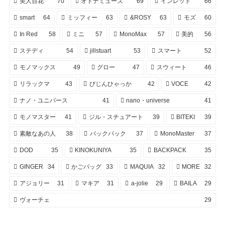
美人百花
70
オトナミューズ
69
インレッド
66
smart
64
ミッフィー
63
&ROSY
63
モズ
60
In Red
58
ミニ
57
MonoMax
57
美的
56
ステディ
54
jillstuart
53
スマート
52
モノマックス
49
グロー
47
スウィート
46
リラックマ
43
びじんひゃっか
42
VOCE
42
ナノ・ユニバース
41
nano・universe
41
モノマスター
41
ジル・スチュアート
39
BITEKI
39
素敵なあの人
38
バックパック
37
MonoMaster
37
DOD
35
KINOKUNIYA
35
BACKPACK
35
GINGER
34
かごバッグ
33
MAQUIA
32
MORE
32
アジョリー
31
マキア
31
a-jolie
29
BAILA
29
ヴォーチェ
29