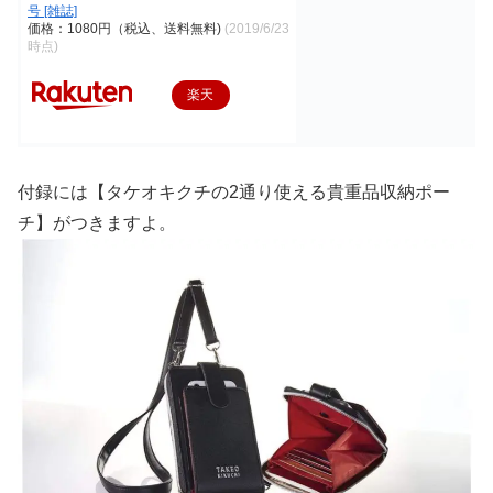
号 [雑誌]
価格：1080円（税込、送料無料)
(2019/6/23
時点)
楽天
で購
入
付録には【タケオキクチの2通り使える貴重品収納ポー
チ】がつきますよ。