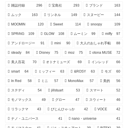
雑誌付録
296
宝島社
293
ブランド
163
ムック
163
リンネル
149
スヌーピー
144
MOOMIN
120
Sweet
114
snoopy
109
SPRiNG
109
GLOW
108
ムーミン
99
miffy
97
アンドロージー
91
mini
90
大人のおしゃれ手帖
88
steady
84
Disney
75
moz
75
otona MUSE
72
美人百花
70
オトナミューズ
69
インレッド
66
smart
64
ミッフィー
63
&ROSY
63
モズ
60
In Red
58
ミニ
57
MonoMax
57
美的
56
ステディ
54
jillstuart
53
スマート
52
モノマックス
49
グロー
47
スウィート
46
リラックマ
43
びじんひゃっか
42
VOCE
42
ナノ・ユニバース
41
nano・universe
41
モノマスター
41
ジル・スチュアート
39
BITEKI
39