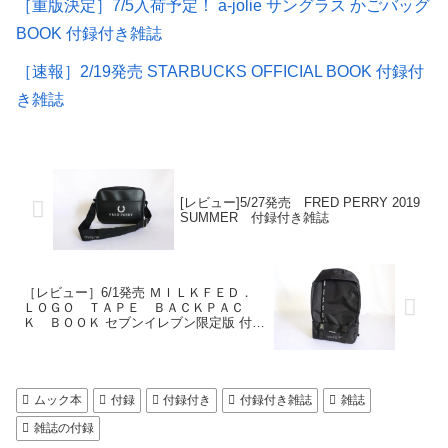
［重版決定］7/5入荷予定！ a-jolie サングラス かごバッグ
BOOK 付録付き雑誌
［速報］2/19発売 STARBUCKS OFFICIAL BOOK 付録付
き雑誌
[レビュー]5/27発売 FRED PERRY 2019
SUMMER 付録付き雑誌
［レビュー］6/1発売 ＭＩＬＫＦＥＤ．
ＬＯＧＯ ＴＡＰＥ ＢＡＣＫＰＡＣ
Ｋ ＢＯＯＫ セブンイレブン限定版 付録
付き雑誌
ムック本
付録
付録付き
付録付き雑誌
雑誌
雑誌の付録