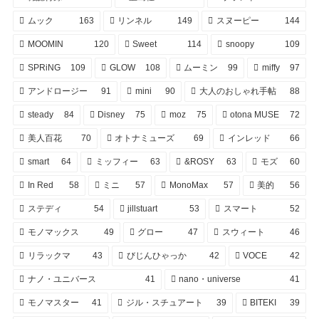
ムック
163
リンネル
149
スヌーピー
144
MOOMIN
120
Sweet
114
snoopy
109
SPRiNG
109
GLOW
108
ムーミン
99
miffy
97
アンドロージー
91
mini
90
大人のおしゃれ手帖
88
steady
84
Disney
75
moz
75
otona MUSE
72
美人百花
70
オトナミューズ
69
インレッド
66
smart
64
ミッフィー
63
&ROSY
63
モズ
60
In Red
58
ミニ
57
MonoMax
57
美的
56
ステディ
54
jillstuart
53
スマート
52
モノマックス
49
グロー
47
スウィート
46
リラックマ
43
びじんひゃっか
42
VOCE
42
ナノ・ユニバース
41
nano・universe
41
モノマスター
41
ジル・スチュアート
39
BITEKI
39