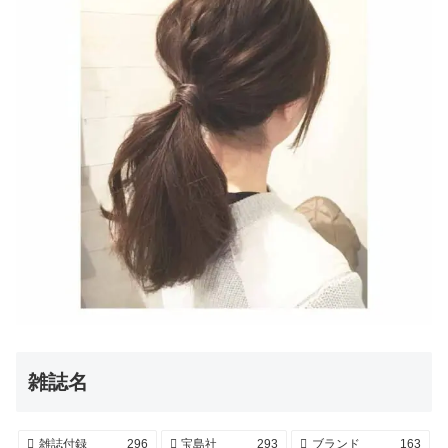
雑誌名
雑誌付録
296
宝島社
293
ブランド
163