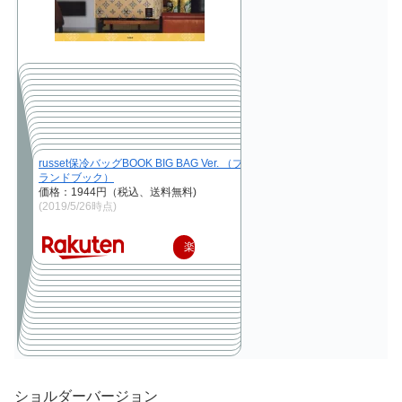
russet保冷バッグBOOK BIG BAG Ver. （ブ
ランドブック）
価格：1944円（税込、送料無料)
(2019/5/26時点)
楽
天
で
購
入
ショルダーバージョン