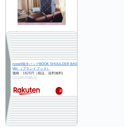
russet保冷バッグBOOK SHOULDER BAG
Ver. （ブランドブック）
価格：1825円（税込、送料無料)
(2019/5/26時点)
楽
天
で
購
入