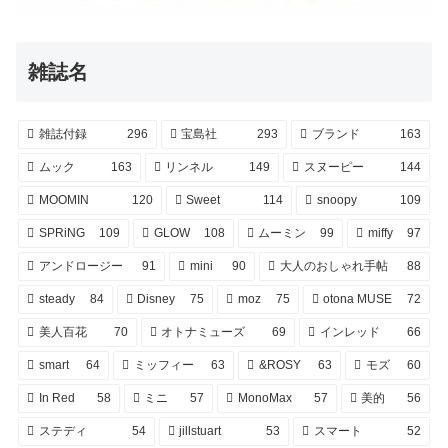
雑誌名
雑誌付録
296
宝島社
293
ブランド
163
ムック
163
リンネル
149
スヌーピー
144
MOOMIN
120
Sweet
114
snoopy
109
SPRiNG
109
GLOW
108
ムーミン
99
miffy
97
アンドロージー
91
mini
90
大人のおしゃれ手帖
88
steady
84
Disney
75
moz
75
otona MUSE
72
美人百花
70
オトナミューズ
69
インレッド
66
smart
64
ミッフィー
63
&ROSY
63
モズ
60
In Red
58
ミニ
57
MonoMax
57
美的
56
ステディ
54
jillstuart
53
スマート
52