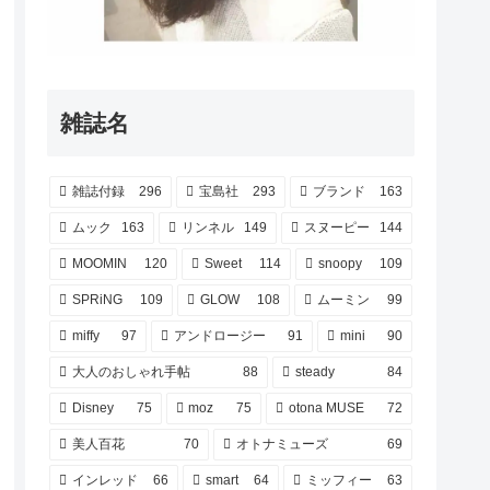
雑誌名
雑誌付録
296
宝島社
293
ブランド
163
ムック
163
リンネル
149
スヌーピー
144
MOOMIN
120
Sweet
114
snoopy
109
SPRiNG
109
GLOW
108
ムーミン
99
miffy
97
アンドロージー
91
mini
90
大人のおしゃれ手帖
88
steady
84
Disney
75
moz
75
otona MUSE
72
美人百花
70
オトナミューズ
69
インレッド
66
smart
64
ミッフィー
63