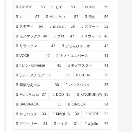
&ROSY
63
モズ
60
In Red
58
ミニ
57
MonoMax
57
美的
56
ステディ
54
jillstuart
53
スマート
52
モノマックス
49
グロー
47
スウィート
46
リラックマ
43
びじんひゃっか
42
VOCE
42
ナノ・ユニバース
41
nano・universe
41
モノマスター
41
ジル・スチュアート
39
BITEKI
39
素敵なあの人
38
バックパック
37
MonoMaster
37
DOD
35
KINOKUNIYA
35
BACKPACK
35
GINGER
34
かごバッグ
33
MAQUIA
32
MORE
32
アジョリー
31
マキア
31
a-jolie
29