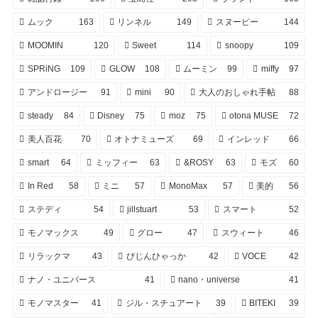
ムック
163
リンネル
149
スヌーピー
144
MOOMIN
120
Sweet
114
snoopy
109
SPRiNG
109
GLOW
108
ムーミン
99
miffy
97
アンドロージー
91
mini
90
大人のおしゃれ手帖
88
steady
84
Disney
75
moz
75
otona MUSE
72
美人百花
70
オトナミューズ
69
インレッド
66
smart
64
ミッフィー
63
&ROSY
63
モズ
60
In Red
58
ミニ
57
MonoMax
57
美的
56
ステディ
54
jillstuart
53
スマート
52
モノマックス
49
グロー
47
スウィート
46
リラックマ
43
びじんひゃっか
42
VOCE
42
ナノ・ユニバース
41
nano・universe
41
モノマスター
41
ジル・スチュアート
39
BITEKI
39