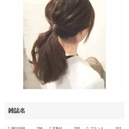
雑誌名
雑誌付録
296
宝島社
293
ブランド
163