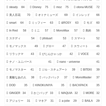
steady
84
Disney
75
moz
75
otona MUSE
72
美人百花
70
オトナミューズ
69
インレッド
66
smart
64
ミッフィー
63
&ROSY
63
モズ
60
In Red
58
ミニ
57
MonoMax
57
美的
56
ステディ
54
jillstuart
53
スマート
52
モノマックス
49
グロー
47
スウィート
46
リラックマ
43
びじんひゃっか
42
VOCE
42
ナノ・ユニバース
41
nano・universe
41
モノマスター
41
ジル・スチュアート
39
BITEKI
39
素敵なあの人
38
バックパック
37
MonoMaster
37
DOD
35
KINOKUNIYA
35
BACKPACK
35
GINGER
34
かごバッグ
33
MAQUIA
32
MORE
32
アジョリー
31
マキア
31
a-jolie
29
BAILA
29