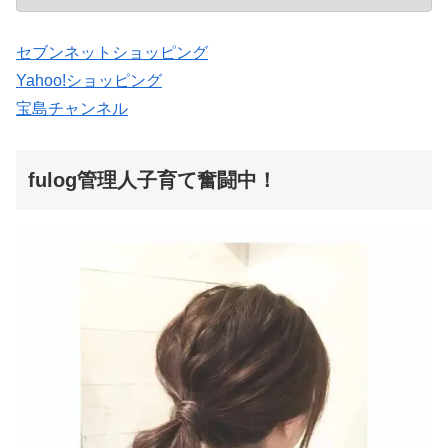
セブンネットショッピング
Yahoo!ショッピング
宝島チャンネル
fulog管理人子育て奮闘中！