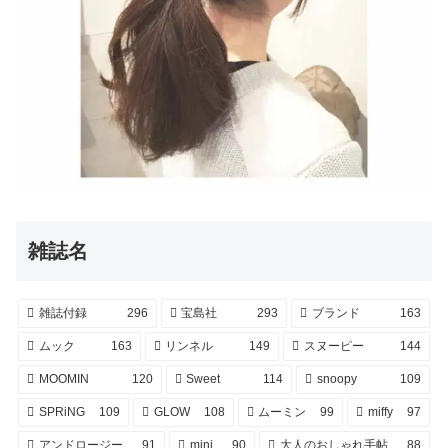
雑誌名
雑誌付録
296
宝島社
293
ブランド
163
ムック
163
リンネル
149
スヌーピー
144
MOOMIN
120
Sweet
114
snoopy
109
SPRiNG
109
GLOW
108
ムーミン
99
miffy
97
アンドロージー
91
mini
90
大人のおしゃれ手帖
88