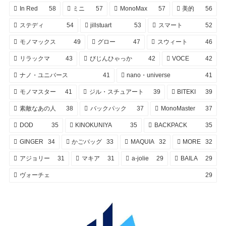
In Red
58
ミニ
57
MonoMax
57
美的
56
ステディ
54
jillstuart
53
スマート
52
モノマックス
49
グロー
47
スウィート
46
リラックマ
43
びじんひゃっか
42
VOCE
42
ナノ・ユニバース
41
nano・universe
41
モノマスター
41
ジル・スチュアート
39
BITEKI
39
素敵なあの人
38
バックパック
37
MonoMaster
37
DOD
35
KINOKUNIYA
35
BACKPACK
35
GINGER
34
かごバッグ
33
MAQUIA
32
MORE
32
アジョリー
31
マキア
31
a-jolie
29
BAILA
29
ヴォーチェ
29