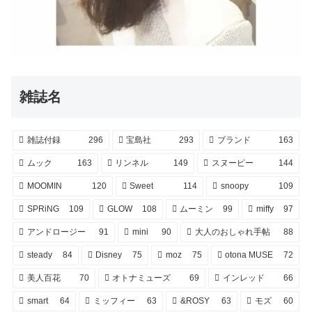
雑誌名
雑誌付録
296
宝島社
293
ブランド
163
ムック
163
リンネル
149
スヌーピー
144
MOOMIN
120
Sweet
114
snoopy
109
SPRiNG
109
GLOW
108
ムーミン
99
miffy
97
アンドロージー
91
mini
90
大人のおしゃれ手帖
88
steady
84
Disney
75
moz
75
otona MUSE
72
美人百花
70
オトナミューズ
69
インレッド
66
smart
64
ミッフィー
63
&ROSY
63
モズ
60