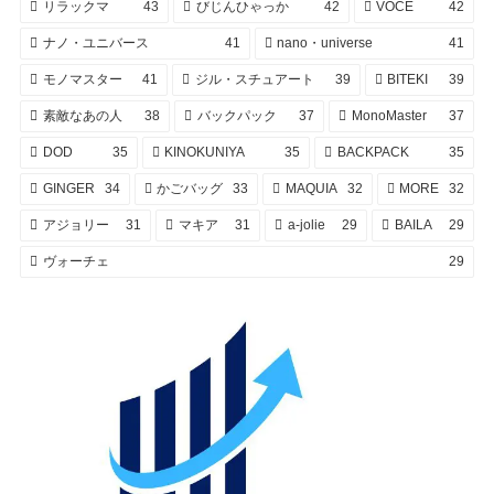
リラックマ
43
びじんひゃっか
42
VOCE
42
ナノ・ユニバース
41
nano・universe
41
モノマスター
41
ジル・スチュアート
39
BITEKI
39
素敵なあの人
38
バックパック
37
MonoMaster
37
DOD
35
KINOKUNIYA
35
BACKPACK
35
GINGER
34
かごバッグ
33
MAQUIA
32
MORE
32
アジョリー
31
マキア
31
a-jolie
29
BAILA
29
ヴォーチェ
29