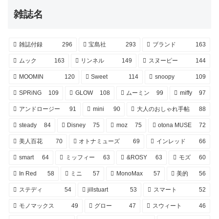
雑誌名
雑誌付録
296
宝島社
293
ブランド
163
ムック
163
リンネル
149
スヌーピー
144
MOOMIN
120
Sweet
114
snoopy
109
SPRiNG
109
GLOW
108
ムーミン
99
miffy
97
アンドロージー
91
mini
90
大人のおしゃれ手帖
88
steady
84
Disney
75
moz
75
otona MUSE
72
美人百花
70
オトナミューズ
69
インレッド
66
smart
64
ミッフィー
63
&ROSY
63
モズ
60
In Red
58
ミニ
57
MonoMax
57
美的
56
ステディ
54
jillstuart
53
スマート
52
モノマックス
49
グロー
47
スウィート
46