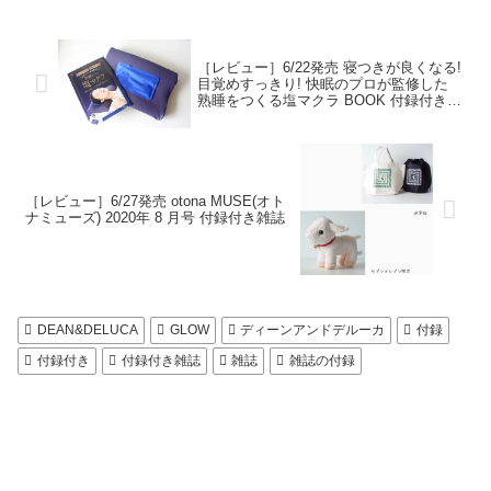
［レビュー］6/22発売 寝つきが良くなる!
目覚めすっきり! 快眠のプロが監修した
熟睡をつくる塩マクラ BOOK 付録付き雑
誌
［レビュー］6/27発売 otona MUSE(オト
ナミューズ) 2020年 8 月号 付録付き雑誌
DEAN&DELUCA
GLOW
ディーンアンドデルーカ
付録
付録付き
付録付き雑誌
雑誌
雑誌の付録