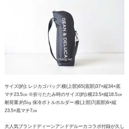
サイズ(約): レジカゴバッグ:横(上部)65(底部)37×縦34×底
マチ23.5㎝ ※折りたたみ時のサイズ(約):横23.5×縦18.5㎝
耐荷重:約5㎏ 保冷ボトルホルダー:横(上部)7(底部)6×縦
23.5×底マチ7㎝
大人気ブランドディーンアンドデルーカコラボ付録が久し