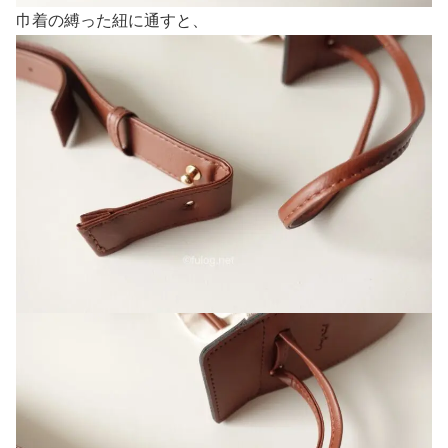
巾着の縛った紐に通すと、