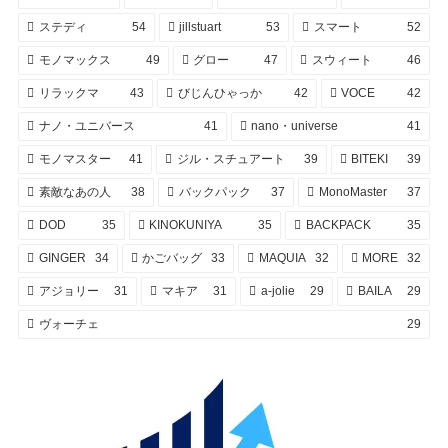
ステディ
54
jillstuart
53
スマート
52
モノマックス
49
グロー
47
スウィート
46
リラックマ
43
びじんひゃっか
42
VOCE
42
ナノ・ユニバース
41
nano・universe
41
モノマスター
41
ジル・スチュアート
39
BITEKI
39
素敵なあの人
38
バックパック
37
MonoMaster
37
DOD
35
KINOKUNIYA
35
BACKPACK
35
GINGER
34
かごバッグ
33
MAQUIA
32
MORE
32
アジョリー
31
マキア
31
a-jolie
29
BAILA
29
ヴォーチェ
29