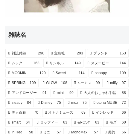
雑誌名
雑誌付録
296
宝島社
293
ブランド
163
ムック
163
リンネル
149
スヌーピー
144
MOOMIN
120
Sweet
114
snoopy
109
SPRiNG
109
GLOW
108
ムーミン
99
miffy
97
アンドロージー
91
mini
90
大人のおしゃれ手帖
88
steady
84
Disney
75
moz
75
otona MUSE
72
美人百花
70
オトナミューズ
69
インレッド
66
smart
64
ミッフィー
63
&ROSY
63
モズ
60
In Red
58
ミニ
57
MonoMax
57
美的
56