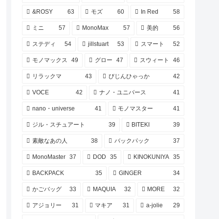
&ROSY
63
モズ
60
In Red
58
ミニ
57
MonoMax
57
美的
56
ステディ
54
jillstuart
53
スマート
52
モノマックス
49
グロー
47
スウィート
46
リラックマ
43
びじんひゃっか
42
VOCE
42
ナノ・ユニバース
41
nano・universe
41
モノマスター
41
ジル・スチュアート
39
BITEKI
39
素敵なあの人
38
バックパック
37
MonoMaster
37
DOD
35
KINOKUNIYA
35
BACKPACK
35
GINGER
34
かごバッグ
33
MAQUIA
32
MORE
32
アジョリー
31
マキア
31
a-jolie
29