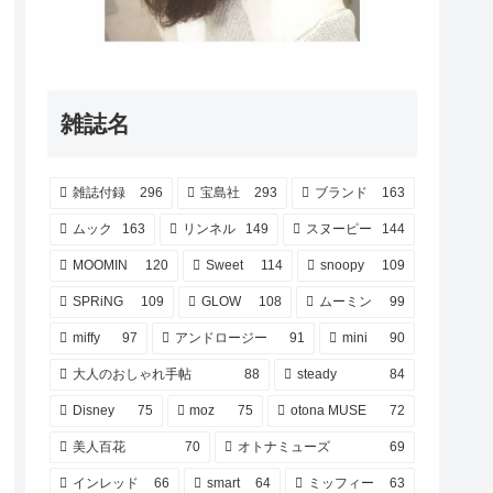
雑誌名
雑誌付録
296
宝島社
293
ブランド
163
ムック
163
リンネル
149
スヌーピー
144
MOOMIN
120
Sweet
114
snoopy
109
SPRiNG
109
GLOW
108
ムーミン
99
miffy
97
アンドロージー
91
mini
90
大人のおしゃれ手帖
88
steady
84
Disney
75
moz
75
otona MUSE
72
美人百花
70
オトナミューズ
69
インレッド
66
smart
64
ミッフィー
63